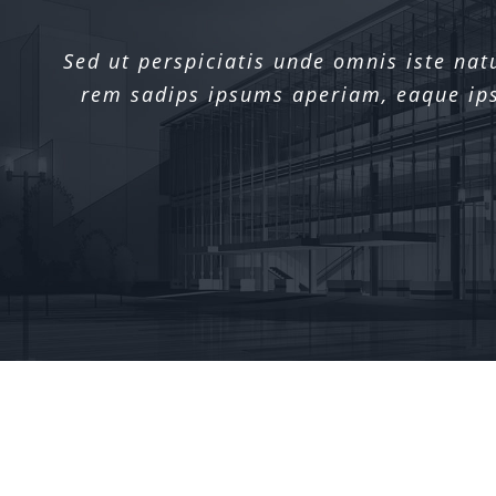
Sed ut perspiciatis unde omnis iste na
Sed ut perspiciatis unde omnis iste na
rem sadips ipsums aperiam, eaque ipsa
rem sadips ipsums aperiam, eaque ipsa