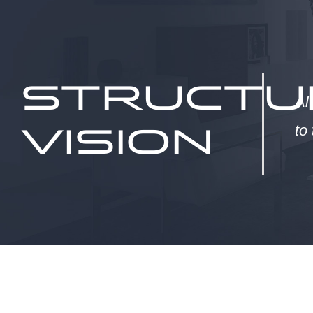
STRUCTU
Al
VISION
to