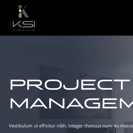
Skip
to
content
PROJECT
MANAGE
Vestibulum ut efficitur nibh. Integer rhoncus nunc eu mass